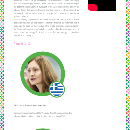
now do the same as Europe embarks on its transition towards climate neutrality by
2050 in an ever-changing and ever more unpredictable world. The twin ecological
and digital transitions will affect every part of the European economy, society and
industry. These transitions will require new technologies, with investment and
innovation to match in order to create new products, services, markets and
business models.
Social economy organisations and social enterprises can be leaders in the
ecological transition and help achieve carbon neutrality on our continent. This is
especially the case for those active in the circular economy, as recognised by
the European Commission’s Circular Economy Action Plan, but also those active in
sectors such as energy (for instance, more than 2000 energy cooperatives
operate across Europe).
Panelista(s):
Moderador: Anna Athanasopoulou
European CommissionHead of Unit ‘Proximity, Social Economy and Creative
Industries’DG Internal Market, Industry, Entrepreneurship and SMEs