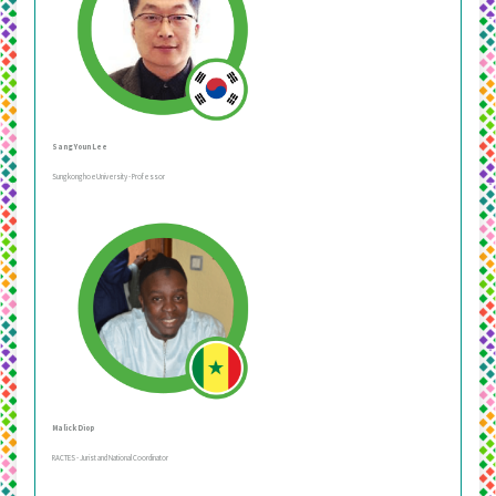
Sang Youn Lee
SungkonghoeUniversity - Professor
Malick Diop
RACTES - Jurist and National Coordinator