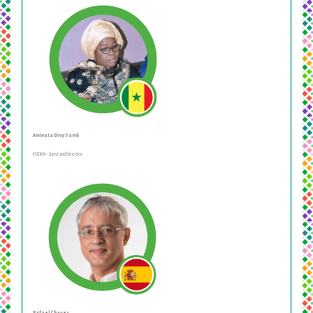
Aminata Diop Samb
FODEM - Jurist and Director
Rafael Chaves