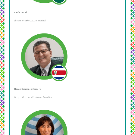
Kevin Ossah
Director ejecutivo OJEDD International
Marvin Rodríguez Cordero
Vicepresidente de la República de Costa Rica