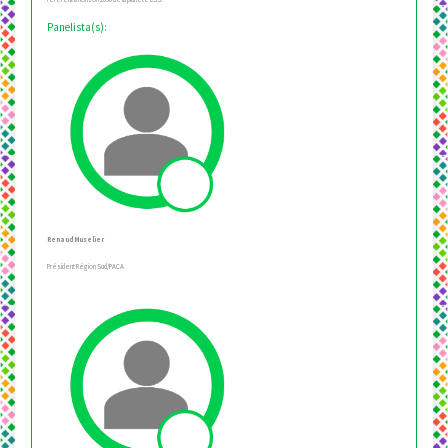
Panelista(s):
Renaud Muselier
Président Région Sud/PACA