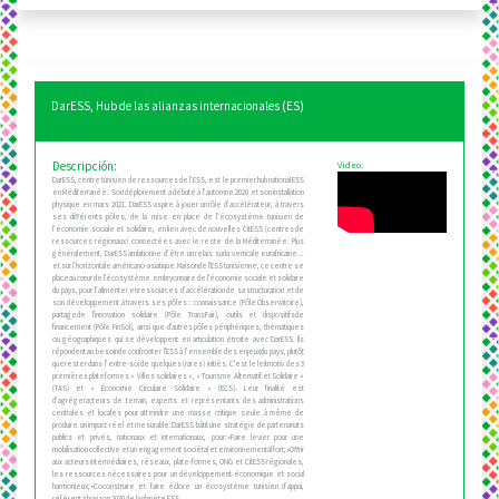
DarESS, Hub de las alianzas internacionales (ES)
Descripción:
Video:
DarESS, centre tunisien de ressources de l’ESS, est le premier hub national ESS
en Méditerranée. Son déploiement a débuté à l’automne 2020 et son installation
physique en mars 2021. DarESS aspire à jouer un rôle d’accélérateur, à travers
ses différents pôles, de la mise en place de l’écosystème tunisien de
l’économie sociale et solidaire, en lien avec de nouvelles CitESS (centres de
ressources régionaux) connectées avec le reste de la Méditerranée. Plus
généralement, DarESS ambitionne d’être un relais surla verticale eurafricaine...
et sur l’horizontale américano-asiatique.Maisonde l'ESS tunisienne, ce centre se
placeau cœur de l'écosystème embryonnaire de l'économie sociale et solidaire
du pays, pour l’alimenter enressources d’accélération de sa structuration et de
son développement à travers ses pôles : connaissance (Pôle Observatoire),
partagede l'innovation solidaire (Pôle TransFair), outils et dispositifsde
financement (Pôle FinSol), ainsi que d'autres pôles périphériques, thématiques
ou géographiques qui se développent en articulation étroite avec DarESS. Ils
répondent au besoinde confronter l'ESS à l’ensemble des enjeuxdu pays, plutôt
querester dans l’entre-soi de quelques (rares) initiés. C'est le leitmotiv des 3
premières plateformes « Villes solidaires », « Tourisme Alternatif et Solidaire »
(TAS) et « Économie Circulaire Solidaire » (ECS). Leur finalité est
d’agrégeracteurs de terrain, experts et représentants des administrations
centrales et locales pour atteindre une masse critique seule à même de
produire un impact réel et mesurable.DarESS bâtit une stratégie de partenariats
publics et privés, nationaux et internationaux, pour:•Faire levier pour une
mobilisation collective et un engagement sociétal et environnemental fort;•Offrir
aux acteurs intermédiaires, réseaux, plate-formes, ONG et CitESS régionales,
les ressources nécessaires pour un développement économique et social
harmonieux;•Coconstruire et faire éclore un écosystème tunisien d’appui,
référent à horizon 2030 de la planète ESS.