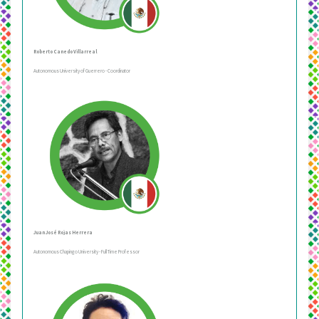
Roberto Canedo Villarreal
Autonomous University of Guerrero - Coordinator
Juan José Rojas Herrera
Autonomous Chapingo University - Full Time Professor