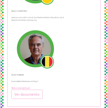
Agnes Schönfelder
Spokeperson Local Green Deal, City of Mannheim(Climate Policy Advisor, City of
Mannheim | CEO Climate Action Agency)
Denis Stokkink
Pour la SolidaritéAdministrateur Délégué
Nota conceptual:
Ver documento