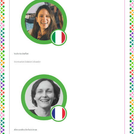
Valeria Duflot
Overtourism Solution Cofounder
Alexandra Debaisieux