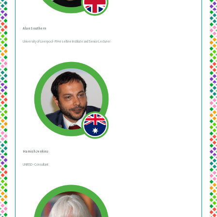
Alan Southern
University of Liverpool - PI Heseltine Institute and Senior Lecturer
Hamish Jenkins
UNRISD - Consultant