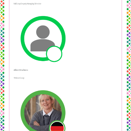
RailCoop Deputy Managing Director
Albert Kalmes
TM EnerCoop