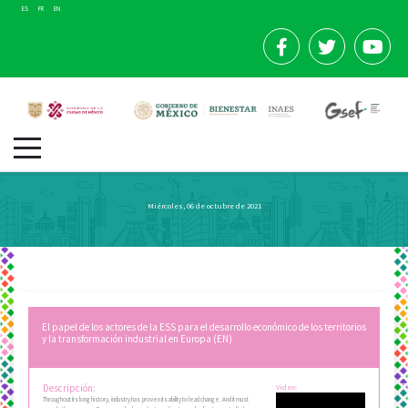
ES
FR
EN
Miércoles, 06 de octubre de 2021
El papel de los actores de la ESS para el desarrollo económico de los territorios
y la transformación industrial en Europa (EN)
Descripción:
Video:
Throughout its long history, industry has proven its ability to lead change. And it must