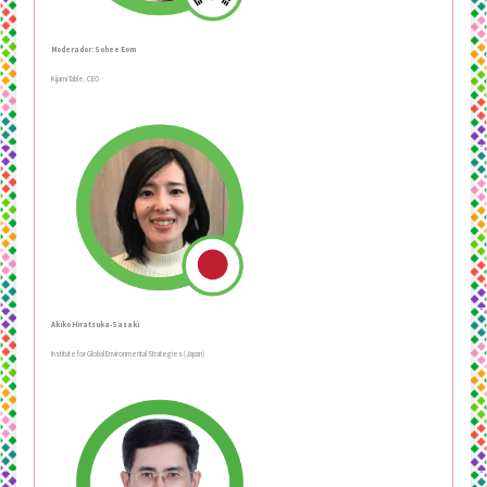
Moderador: Sohee Eom
Kijami Table. CEO
Akiko Hiratsuka-Sasaki
Institute for Global Environmental Strategies (Japan)