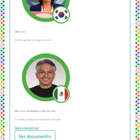
Juhee Lee
iCOOP Co-operative Development Center
Mtro. José Luis Rodriguez Díaz de León
Secretario de Trabajo y Fomento al Empleo de la Cdmx
Nota conceptual:
Ver documento