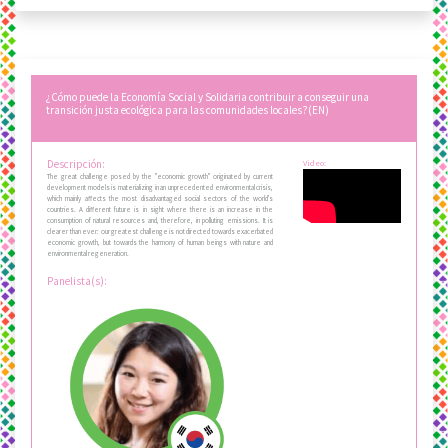
¿Cómo puede la Economía Social y Solidaria contribuir a conseguir una
transición justa ecológica para las comunidades locales?(EN)
Descripción:
Video:
The great challenge posed by the "economic growth" originated by current
development models is materializing in an unprecedented environmental crisis,
which mainly affects the most disadvantaged social sectors of the world's
countries. A different future is in sight where there is an increase in the
consumption of natural resources and, therefore, in polluting emissions. It is
clearer than ever: our greatest challenge is not directed towards exacerbated
economic growth, but towards the harmony of human beings with nature and
environmental regeneration.
Panelista(s):