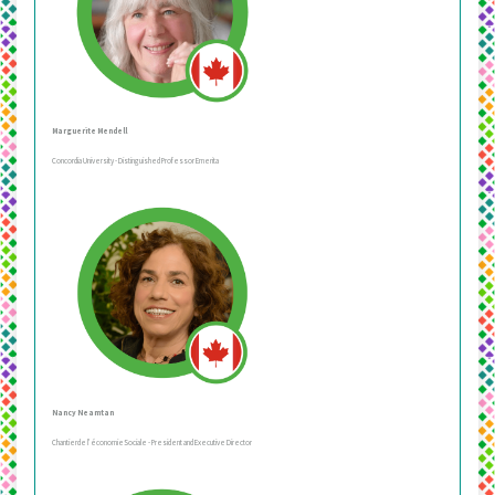
Marguerite Mendell
Concordia University - Distinguished Professor Emerita
Nancy Neamtan
Chantierde l’économieSociale - President and Executive Director