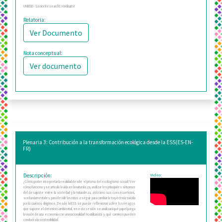
UNRISD - Senior ResearchCoordinator
Relatoria:
Ver Documento
Nota conceptual:
Ver documento
Plenaria 3: Contribución a la transformación ecológica desde la ESS(ES-EN-
FR)
Descripción:
Video:
¿Cómo poder interpretar la realidad desde el prisma del ecologismo social? Ver
cómo funciona y se articula la vida en la naturaleza, analizar los principales síntomas
del desajuste entre la sociedad y la naturaleza, así como sus consecuencias,
son fundamentales para decidir las rutas a seguir para cambiar la trayectoria suicida
por la cual nos dirigimos. Desde la ESS se puede reflexionar sobre los riesgos
que supone el deterioro ambiental, en esta sesión se analizará qué papel juega
la visión de una economía con una racionalidad no utilitarista y, qué caminos pueden
conducir a la sostenibilidad.