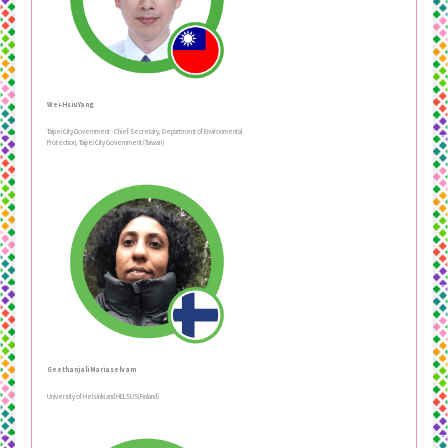
Wei-Hsiu Yang
Taipei City Government - Chief Secretary, Department of Environmental
Protection, Taipei City Government (Taiwan)
Geethanjali Mariaselvam
University of Helsinki and HELSUS(Finland)