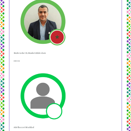
Moderador: EL Mouket Abdeslam
EMESSE
Adelbasset Waddad