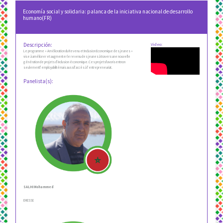
Economía social y solidaria: palanca de la iniciativa nacional de desarrollo
humano(FR)
Descripción:
Video:
Le programme « Amélioration du Revenu et Inclusion Economique des jeunes »
vise à améliorer et augmenter le revenu des jeunes à travers une nouvelle
génération de projets d’inclusion économique.Ces projetsfavorisentnon
seulementl’employabilitémais aussil’accès à l’entrepreneuriat.
Panelista(s):
SALHI Mohammed
EMESSE