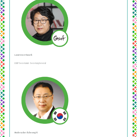
Lawrence Kwark
GSEF Secretariat - SecretaryGeneral
Moderador: Ilcheong Yi