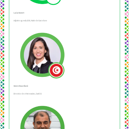
Laia Bonet
Adjointe agenda 2030, Mairie de Barcelone
Imen Ouardani
Directrice des Partenariats, DarESS