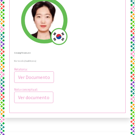
Seung Yeon Lee
the Seed:s(South Korea)
Relatoria:
Ver Documento
Nota conceptual:
Ver documento