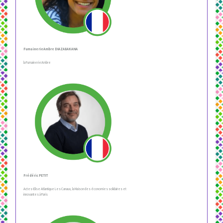
FumainerieAmbre DIAZABAKANA
la FumainerieAmbre
Frédéric PETIT
Actes-Elise Atlantique Les Canaux, la Maison des économies solidaires et
innovantes à Paris