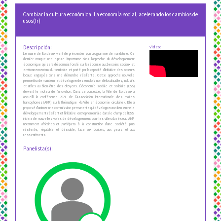
Cambiar la cultura económica: La economía social, acelerando los cambios de
usos(fr)
Descripción:
Video:
Le maire de Bordeaux vient de présenter son programme de mandature. Ce
dernier marque une rupture importante dans l'approche du développement
économique qui sera désormais fondé sur la réponse aux besoins sociaux et
environnementaux du territoire et porté par la capacité d'initiative des acteurs
locaux engagés dans une démarche résiliente. Cette approche nouvelle
permettra de maintenir et développerdes emplois non délocalisables, inclusifs
et utiles au bien-être des citoyens. L'économie sociale et solidaire (ESS)
devient le moteur de l'innovation. Dans ce contexte, la Ville de Bordeaux a
accueilli la conférence 2021 de l'Association internationale des maires
francophones (AIMF) sur la thématique «la Ville en économie circulaire». Elle a
proposé d'animer une commission permanente qui développera un lien entre le
développement résilient et l'initiative entrepreneuriale dans le champ de l'ESS,
initiera de nouvelles voies de développement pour les villes du réseau AIMF,
notamment africaines,et participera à la construction d'une société plus
résiliente, équitable et désirable, face aux doutes, aux peurs et aux
ressentiments.
Panelista(s):