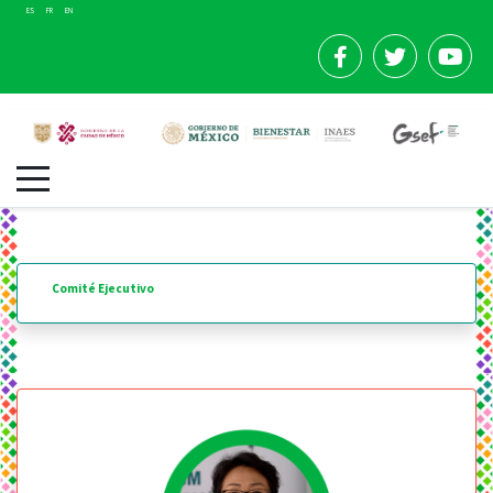
ES
FR
EN
Comité Ejecutivo