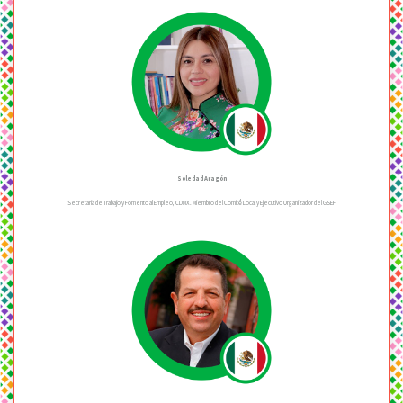
Soledad Aragón
Secretaria de Trabajo y Fomento al Empleo, CDMX. Miembro del Comité́ Local y Ejecutivo Organizador del GSEF