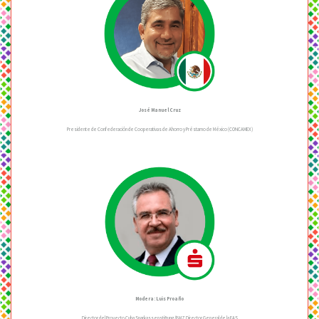
José Manuel Cruz
Presidente de Confederación de Cooperativas de Ahorro y Préstamo de México (CONCAMEX)
Modera: Luis Proaño
Director del Proyecto Cuba Sparkassenstiftung/BMZ Director General de la FAS