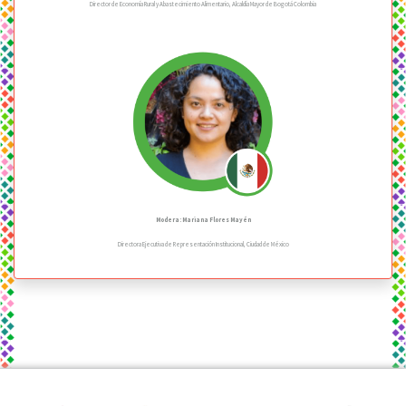
Director de Economía Rural y Abastecimiento Alimentario, Alcaldía Mayor de Bogotá Colombia
Modera: Mariana Flores Mayén
Directora Ejecutiva de Representación Institucional, Ciudad de México