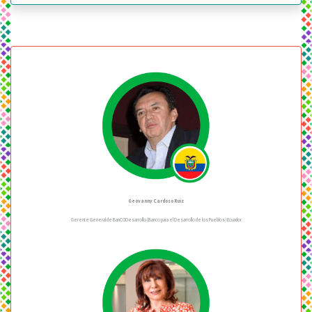
Geovanny Cardoso Ruiz
Gerente General de BanCODesarrollo (Banco para el Desarrollo de los Pueblos) Ecuador