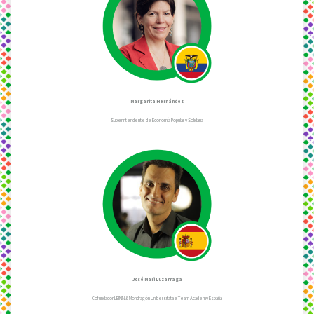
Margarita Hernández
Superintendente de Economía Popular y Solidaria
José Mari Luzarraga
Cofundador LEINN & Mondragón Unibersitatae Team Academy España