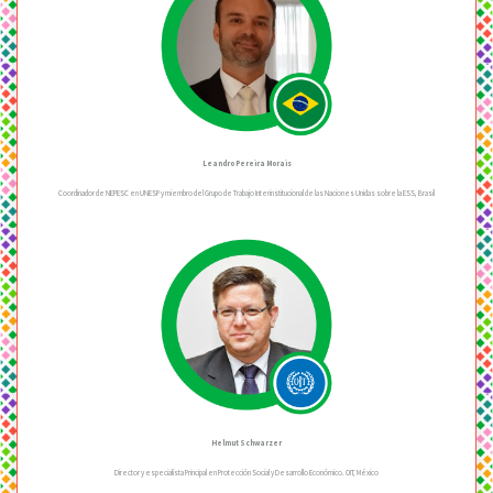
Leandro Pereira Morais
Coordinador de NEPESC en UNESP y miembro del Grupo de Trabajo Interinstitucional de las Naciones Unidas sobre la ESS, Brasil
Helmut Schwarzer
Director y especialista Principal en Protección Social y Desarrollo Económico. OIT, México