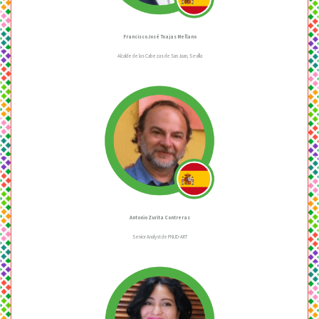
Francisco José Toajas Mellano
Alcalde de las Cabezas de San Juan, Sevilla
Antonio Zurita Contreras
Senior Analyst de PNUD-ART