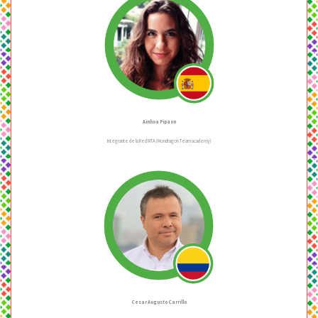
Ainhoa Pipaon
Integrante de la Red MTA (Mondragon Team academy)
Cesar Augusto Carrillo