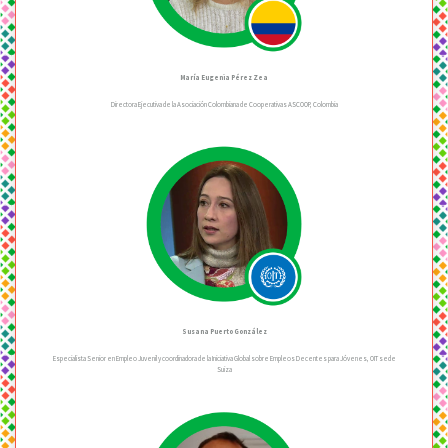
María Eugenia Pérez Zea
Directora Ejecutiva de la Asociación Colombiana de Cooperativas ASCOOP, Colombia
Susana Puerto González
Especialista Senior en Empleo Juvenil y coordinadora de la Iniciativa Global sobre Empleos Decentes para Jóvenes, OIT sede
Suiza