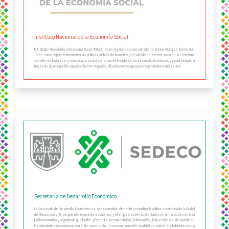
Instituto Nacional de la Economía Social
El Instituto Nacional de la Economía Social (INAES) es un órgano desconcentrado de la Secretaría de Bienestar.
Tiene como objeto instrumentar las políticas públicas de fomento y desarrollo del sector social de la economía,
con el fin de fortalecer y consolidar al sector como uno de los pilares de desarrollo económico y social del país, a
través de la participación, capacitación, investigación, difusión y apoyo a proyectos productivos del sector.
Secretaría de Desarrollo Económico
La Secretaría de Desarrollo Económico es la responsable de definir y coordinar la política económica de la Ciudad
de México con el fin de que el crecimiento económico y el empleo estén sustentados en un marco de certeza
jurídica normativa y regulatoria que facilite y fomente la competitividad, la innovación, la inversión y el desarrollo de
las actividades económicas teniendo como centro el mejoramiento de la calidad de vida de los habitantes de la