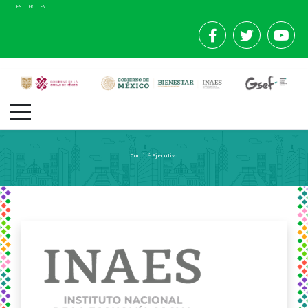
ES
FR
EN
Comité Ejecutivo