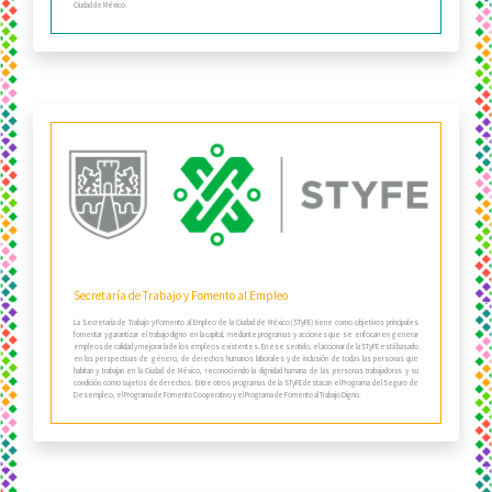
Ciudad de México.
Secretaría de Trabajo y Fomento al Empleo
La Secretaría de Trabajo y Fomento al Empleo de la Ciudad de México (STyFE) tiene como objetivos principales
fomentar y garantizar el trabajo digno en la capital, mediante programas y acciones que se enfocan en generar
empleos de calidad y mejorar la de los empleos existentes. En ese sentido, el accionar de la STyFE está basado
en las perspectivas de género, de derechos humanos laborales y de inclusión de todas las personas que
habitan y trabajan en la Ciudad de México, reconociendo la dignidad humana de las personas trabajadoras y su
condición como sujetos de derechos. Entre otros programas de la STyFE destacan el Programa del Seguro de
Desempleo, el Programa de Fomento Cooperativo y el Programa de Fomento al Trabajo Digno.