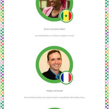
Denise Fatoumata Ndour
General Administrator, Sen’Finances Foundation, Senegal
Philippe Guichandut
Director of Inclusive Finance Development, Grameen-Agricultural Credit Foundation, France