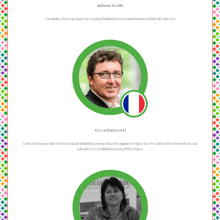
Mohamed Salhi
Coordinator, Moroccan Space for Social and Solidarity Economy and Environment (EMESSE), Morocco
Pascal Duforestel
Counselor Responsible for the Social and Solidarity Economy, Nouvelle-Aquitaine Region, Vice-President of the Network of Local
Authorities for a Solidarity Economy (RTES), France