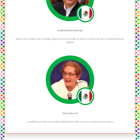
Fadlala Akabani Hneide
ministre du Développement économique du gouvernement de la ville de Mexico et membre du Comité Local Organisateur de
GSEF2021
Diana Alarcón
Coordinatrice générale de la CGAAI (Coordinación General de Asesores y Asuntos Internacionales)