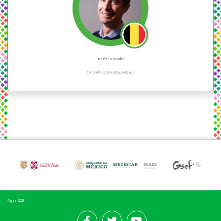
Mathieu Jacobs
Co-fondateur, Give a Day, Belgique
© gsef 2026