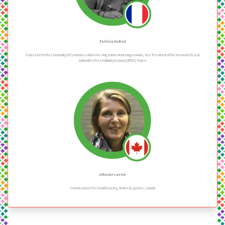
Patricia Andriot
Counselor for the Community of Communes Auberive-Vingeanne-Montsaugeonnais, Vice-President of the Network of Local
Authorities for a Solidarity Economy (RTES), France
Johanne Lavoie
Commissioner for Social Economy, Montreal, Quebec, Canada