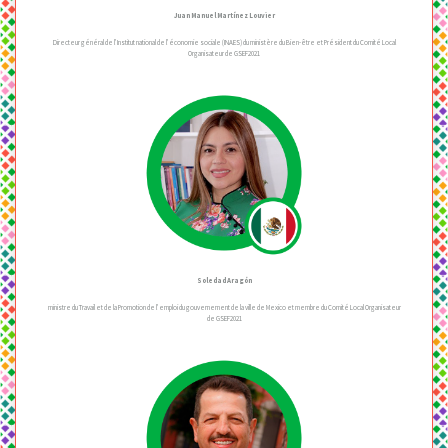
Juan Manuel Martínez Louvier
Directeur général de l’Institut national de l’économie sociale (INAES) du ministère du Bien-être et Président du Comité Local
Organisateur de GSEF2021
Soledad Aragón
ministre du Travail et de la Promotion de l’emploi du gouvernement de la ville de Mexico et membre du Comité Local Organisateur
de GSEF2021