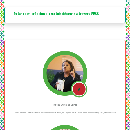
Relance et création d'emplois décents à travers l'ESS
Malika Ghefrane Giorgi
Special Advisor, Network of Local Elected Women of Africa (REFELA), United Cities and Local Governments (UCLG) Africa, Morocco