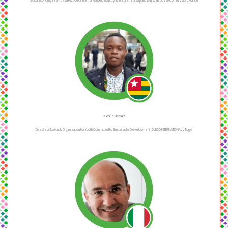
Social Economy Team Leader, DG for Internal Market, Industry, Entrepreneurship and SMEs, European Commission, France
Kevin Ossah
Directeur Exécutif, Organization for Youth Committed to Sustainable Development (OJEDD INTERNATIONAL), Togo