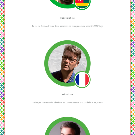
Baudouin Kola
Directeur Exécutif, Centre de ressources en entrepreneuriat social (CeRES), Togo
Jef Boisson
Ancien président du collectif Ouishare & Co-fondateur de la SCIC Résiliences, France