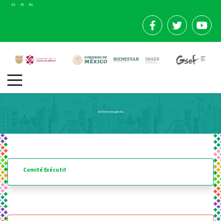
ES
FR
EN
Intervenants
Comité Exécutif